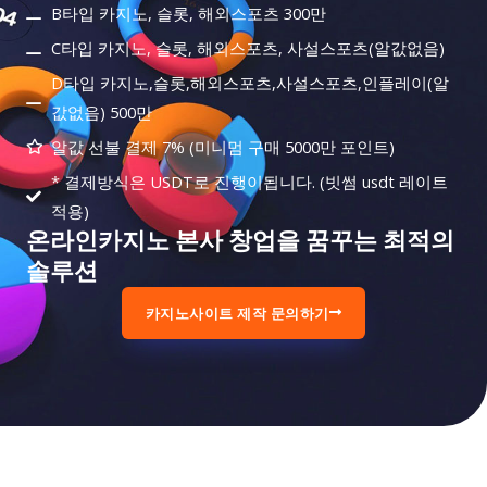
B타입 카지노, 슬롯, 해외스포츠 300만
C타입 카지노, 슬롯, 해외스포츠, 사설스포츠(알값없음)
D타입 카지노,슬롯,해외스포츠,사설스포츠,인플레이(알
값없음) 500만
알값 선불 결제 7% (미니멈 구매 5000만 포인트)
* 결제방식은 USDT로 진행이됩니다. (빗썸 usdt 레이트
적용)
온라인카지노 본사 창업을 꿈꾸는 최적의
솔루션
카지노사이트 제작 문의하기